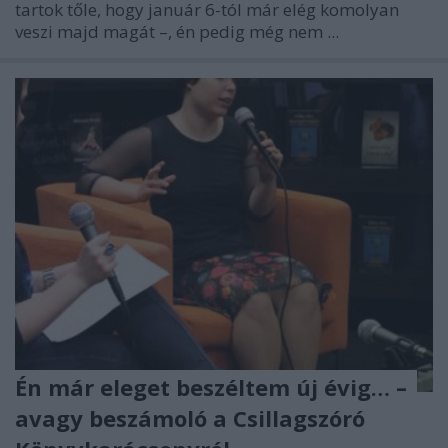
tartok tőle, hogy január 6-tól már elég komolyan
veszi majd magát –, én pedig még nem ...
Én már eleget beszéltem új évig… –
avagy beszámoló a Csillagszóró