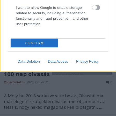
I want to allow Google to enable storage
related to security, including authentication
functionality and fraud prevention, and other
user protection.
CONFIRM
Data Deletion
Data Access
Privacy Policy
100 nap olvasás
RóbertKatalin
•
2020. január 21.
0
A Moly.hu 2018 során vezette be az „Olvastál ma
már eleget?” szubjektív olvasás-mérőt, amiben az
tetszik, hogy neked magadnak kell pipálgatni, ...