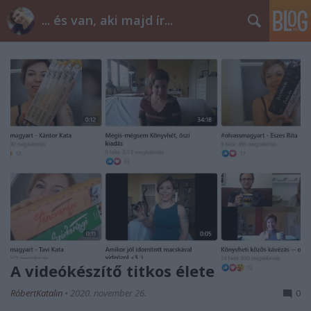
... és van, aki majd ír...
A videókészítő titkos élete
RóbertKatalin
•
2020. november 26.
0