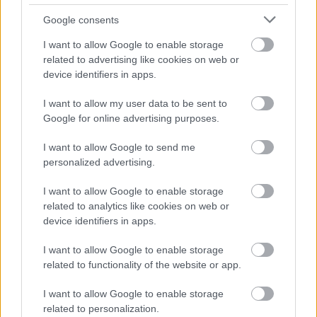
Google consents
I want to allow Google to enable storage
related to advertising like cookies on web or
device identifiers in apps.
I want to allow my user data to be sent to
„Tudtad, hogy tulajdonképpen ez
Google for online advertising purposes.
egy fanfiction?” – avagy mikor kapja
I want to allow Google to send me
meg valami az irodalom plecsnit
personalized advertising.
RóbertKatalin
•
2020. február 09.
0
I want to allow Google to enable storage
related to analytics like cookies on web or
device identifiers in apps.
Pár bejegyzésben
írtam már arról
, hogy fanfiction-
írós háttérrel ültem neki megírni az első
I want to allow Google to enable storage
regénye(i)met, és ez a háttér bizony nagy ...
related to functionality of the website or app.
I want to allow Google to enable storage
related to personalization.