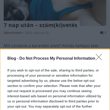
7 nap után – szám(ki)vetés
RóbertKatalin
•
2020. március 23.
0
Mit csinálok a karantén alatt? Almás-fahéjas teát
kortyolgatok és megbabonázva nézem a hóesést.
Mert hát imádom. Főleg a hóesést, de ...
Blog -
Do Not Process My Personal Information
If you wish to opt-out of the sale, sharing to third parties, or
processing of your personal or sensitive information for
targeted advertising by us, please use the below opt-out
section to confirm your selection. Please note that after your
opt-out request is processed you may continue seeing
interest-based ads based on personal information utilized by
us or personal information disclosed to third parties prior to
your opt-out. You may separately opt-out of the further