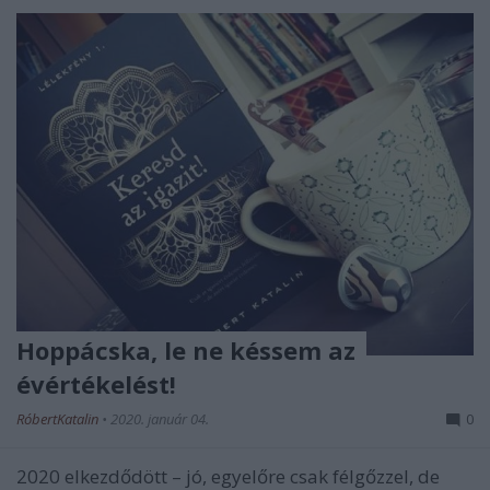
Hoppácska, le ne késsem az
évértékelést!
RóbertKatalin
•
2020. január 04.
0
2020 elkezdődött – jó, egyelőre csak félgőzzel, de