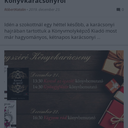
Könyvkarácsonyról
RóbertKatalin
•
2019. december 23.
0
Idén a szokottnál egy héttel később, a karácsonyi
hajrában tartottuk a Könyvmolyképző Kiadó most
már hagyományos, kétnapos karácsonyi ...