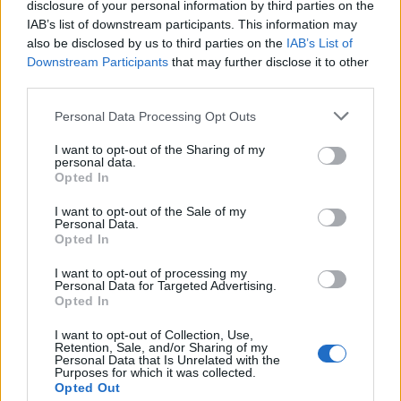
disclosure of your personal information by third parties on the
IAB’s list of downstream participants. This information may
also be disclosed by us to third parties on the
IAB’s List of
Downstream Participants
that may further disclose it to other
third parties.
Please note that this website/app uses one or more Google
Jön az Egy új élmény
Personal Data Processing Opt Outs
services and may gather and store information including but
not limited to your visit or usage behaviour. You may click to
I want to opt-out of the Sharing of my
RóbertKatalin
•
2020. március 01.
3
personal data.
grant or deny consent to Google and its third-party tags to
Opted In
use your data for below specified purposes in below Google
Egy új élmény
munkacímen írtam és adtam le a
consent section.
I want to opt-out of the Sale of my
kiadónak egy új kéziratot. Ha a címről egyből az
Personal Data.
Aladdin híres duettjére asszociálsz, nem jársz ...
Opted In
I want to opt-out of processing my
Personal Data for Targeted Advertising.
Opted In
I want to opt-out of Collection, Use,
Retention, Sale, and/or Sharing of my
Personal Data that Is Unrelated with the
Purposes for which it was collected.
Opted Out