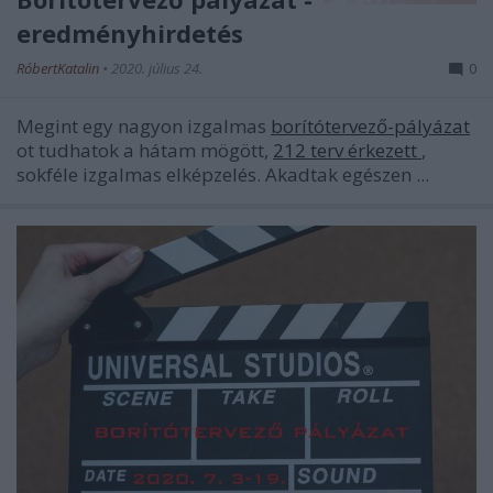
eredményhirdetés
RóbertKatalin
•
2020. július 24.
0
Megint egy nagyon izgalmas
borítótervező-pályázat
ot tudhatok a hátam mögött,
212 terv érkezett
,
sokféle izgalmas elképzelés. Akadtak egészen ...