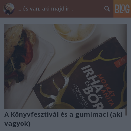
... és van, aki majd ír...
A Könyvfesztivál és a gumimaci (aki
vagyok)