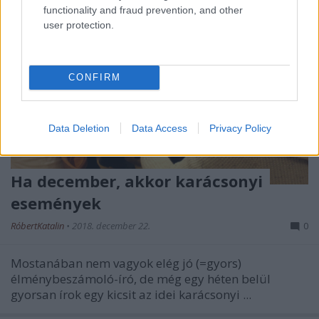
functionality and fraud prevention, and other
user protection.
CONFIRM
Data Deletion
Data Access
Privacy Policy
Ha december, akkor karácsonyi
események
RóbertKatalin
•
2018. december 22.
0
Mostanában nem vagyok elég jó (=gyors)
élménybeszámoló-író, de még egy héten belül
gyorsan írok egy kicsit az idei karácsonyi ...