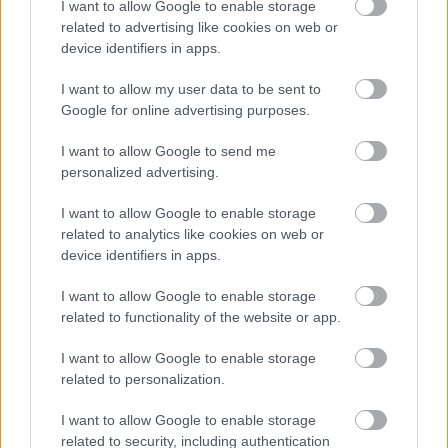
I want to allow Google to enable storage
related to advertising like cookies on web or
device identifiers in apps.
I want to allow my user data to be sent to
Google for online advertising purposes.
I want to allow Google to send me
personalized advertising.
Megállni és visszanézni – 2018 végén
RóbertKatalin
•
2018. december 30.
0
I want to allow Google to enable storage
related to analytics like cookies on web or
device identifiers in apps.
Nem mondhatnám, hogy rendszeres évértékelő
lennék, legalábbis nem blogon, mert azért a
I want to allow Google to enable storage
december végi, januári eleji időszakban szoktam
related to functionality of the website or app.
megállni ...
I want to allow Google to enable storage
related to personalization.
I want to allow Google to enable storage
related to security, including authentication