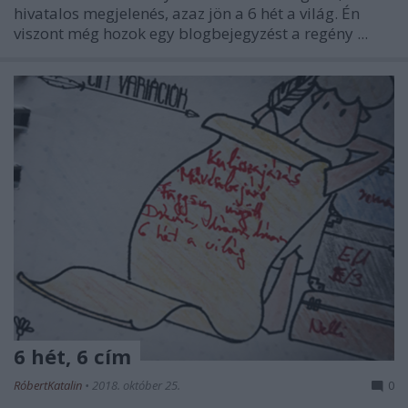
hivatalos megjelenés, azaz jön a 6 hét a világ. Én
viszont még hozok egy blogbejegyzést a regény ...
6 hét, 6 cím
RóbertKatalin
•
2018. október 25.
0