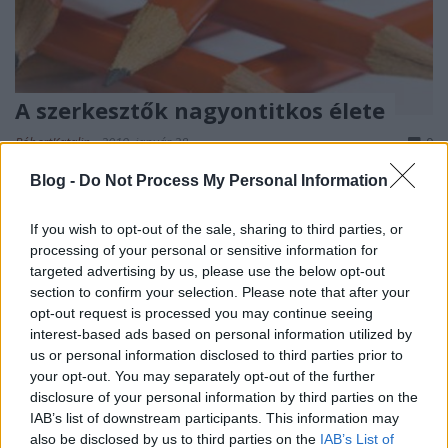
A szerkesztők nagyontitkos élete
RóbertKatalin
•
2019. január 28.
0
Blog -
Do Not Process My Personal Information
A Kedves Könyvek blogon Aux Eliza kérdezgetett
arról, milyen is szerkesztőnek lenni. Felmerült, én
If you wish to opt-out of the sale, sharing to third parties, or
hogyan döntöttem úgy, hogy szerkesztő leszek, hol ...
processing of your personal or sensitive information for
targeted advertising by us, please use the below opt-out
section to confirm your selection. Please note that after your
opt-out request is processed you may continue seeing
interest-based ads based on personal information utilized by
us or personal information disclosed to third parties prior to
your opt-out. You may separately opt-out of the further
disclosure of your personal information by third parties on the
IAB’s list of downstream participants. This information may
also be disclosed by us to third parties on the
IAB’s List of