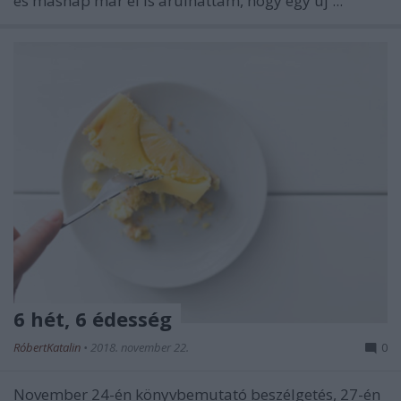
és másnap már el is árulhattam, hogy egy új ...
6 hét, 6 édesség
RóbertKatalin
•
2018. november 22.
0
November 24-én könyvbemutató beszélgetés, 27-én