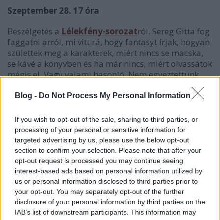
Szeptember 28. 17 óra
Beszélgetés a
Lélekfény-sorozat
ról. Sereg Gitta fog
faggatni arról, mi vitt rá, hogy fantasyt írjak, hogyan
születtek meg a karakterek, miért nincs se macska,
se kávé a könyvben és ha már nincs, miért olvassátok
mégis el. Vagy valami hasonló. Nem egyeztettünk
nagyon mélyen előre, szóval várom én is a
kérdéseket.
Blog -
Do Not Process My Personal Information
If you wish to opt-out of the sale, sharing to third parties, or
processing of your personal or sensitive information for
A következő hét az
Országos Könyvtári Napok
targeted advertising by us, please use the below opt-out
rendezvénysorozat hete lesz, amikor pedig
section to confirm your selection. Please note that after your
Kecskemét
re fogok látogatni a
Katona József
opt-out request is processed you may continue seeing
Könyvtár
ba.
interest-based ads based on personal information utilized by
us or personal information disclosed to third parties prior to
your opt-out. You may separately opt-out of the further
disclosure of your personal information by third parties on the
IAB’s list of downstream participants. This information may