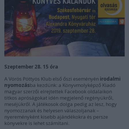
Szeptember 28. 15 óra
A Vörös Pöttyös Klub első őszi eseményén
irodalmi
nyomozás
ba kezdünk: a Könyvmolyképző Kiadó
magyar szerzői elrejtettek Facebook oldalaikon
titkos apróságokat idén megjelenő regényükről,
meséjükről. A játékosok dolga pedig az lesz, hogy
nyomozzanak és helyesen válaszoljanak –
nyereményként kisebb ajándékokra és persze
könyvekre is lehet számítani.