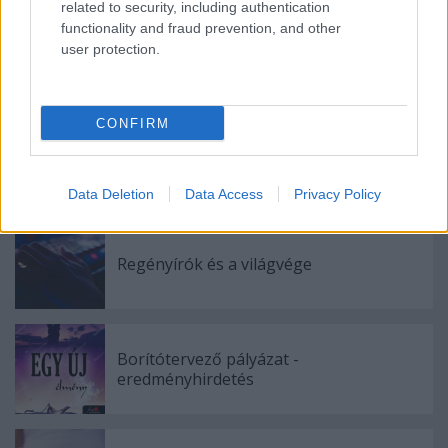
related to security, including authentication
functionality and fraud prevention, and other
user protection.
Ajánlott bejegyzések:
CONFIRM
21-ről a 22-re – azaz évértékelő, évkezdő
Data Deletion
Data Access
Privacy Policy
Regényírók és a világvége
Borítótervező pályázat -
eredményhirdetés