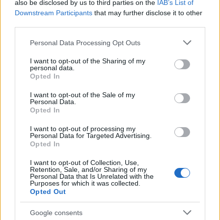
also be disclosed by us to third parties on the
IAB’s List of
Downstream Participants
that may further disclose it to other
third parties.
Please note that this website/app uses one or more Google
Personal Data Processing Opt Outs
services and may gather and store information including but
not limited to your visit or usage behaviour. You may click to
I want to opt-out of the Sharing of my
personal data.
grant or deny consent to Google and its third-party tags to
Opted In
use your data for below specified purposes in below Google
consent section.
I want to opt-out of the Sale of my
Personal Data.
Opted In
I want to opt-out of processing my
Personal Data for Targeted Advertising.
Opted In
I want to opt-out of Collection, Use,
Retention, Sale, and/or Sharing of my
Personal Data that Is Unrelated with the
Purposes for which it was collected.
Opted Out
Google consents