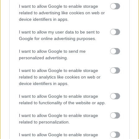
I want to allow Google to enable storage
related to advertising like cookies on web or
device identifiers in apps.
I want to allow my user data to be sent to
Október 4. 15 óra
Google for online advertising purposes.
A Katona József Könyvtár vendégeként
írásról,
I want to allow Google to send me
regényekről
és a Szelídíts meg!-ről fogunk
personalized advertising.
beszélgetni. Kíváncsian várom a találkozót, ha
arrafelé laktok, gyertek el, hozok könyvjelzőket is!
I want to allow Google to enable storage
related to analytics like cookies on web or
device identifiers in apps.
Szeretettel várok mindenki szeptember 28-án és
I want to allow Google to enable storage
október 4-én is! Találkozzunk, beszélgessünk :)
related to functionality of the website or app.
I want to allow Google to enable storage
related to personalization.
Címkék:
dedikálás
író-olvasó találkozó
Vörös Pöttyös Klub
I want to allow Google to enable storage