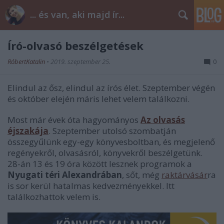
... és van, aki majd ír...
Író-olvasó beszélgetések
RóbertKatalin
•
2019. szeptember 25.
0
Elindul az ősz, elindul az írós élet. Szeptember végén
és október elején máris lehet velem találkozni.
Most már évek óta hagyományos
Az olvasás
éjszakája
. Szeptember utolsó szombatján
összegyűlünk egy-egy könyvesboltban, és megjelenő
regényekről, olvasásról, könyvekről beszélgetünk.
28-án 13 és 19 óra között lesznek programok a
Nyugati téri Alexandrában
, sőt, még
raktárvásár
ra
is sor kerül hatalmas kedvezményekkel. Itt
találkozhattok velem is.