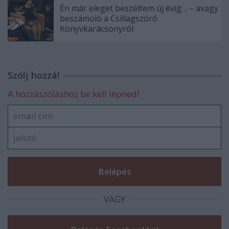
Én már eleget beszéltem új évig… – avagy
beszámoló a Csillagszóró
Könyvkarácsonyról
Szólj hozzá!
A hozzászóláshoz be kell lépned!
VAGY