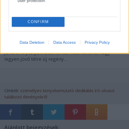
user protection.
CONFIRM
Data Deletion
Data Access
Privacy Policy
Jövőre folytatjuk. Elsőnek az írást kellene, hogy
legyen jövő télre új regény…
Címkék:
személyes
könyvbemutató
dedikálás
író-olvasó
találkozó
élményekről
Ajánlott bejegyzések: