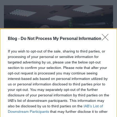
Blog -
Do Not Process My Personal Information
If you wish to opt-out of the sale, sharing to third parties, or
processing of your personal or sensitive information for
targeted advertising by us, please use the below opt-out
section to confirm your selection. Please note that after your
opt-out request is processed you may continue seeing
interest-based ads based on personal information utilized by
us or personal information disclosed to third parties prior to
Ez azért volt kényes kérdés, mert másnap reggel
your opt-out. You may separately opt-out of the further
negyed tizenegykor már az Alexandrában kellett
disclosure of your personal information by third parties on the
lennem, hogy
Deszy
vel levezessük a Vörös Pöttyös
IAB’s list of downstream participants. This information may
Klub keretében a kvízt. Nagyon gonosz módon
also be disclosed by us to third parties on the
IAB’s List of
regények első majd utolsó mondataival zaklattuk a
Downstream Participants
that may further disclose it to other
korai órán a résztvevőket, akik amúgy sikeresen
third parties.