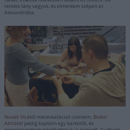
rendes lány vagyok, és elmentem szépen az
Alexandrába.
Novák Vicá
tól mézeskalácsot csentem,
Bodor
Attilá
tól pedig kaptam egy karkötőt, és
megnézegettem mindkettejük új könyvét. Tudtunk