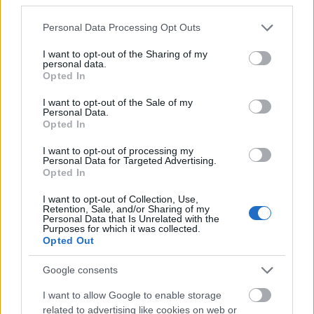
megoldották a feladványokat. És ekkor beindult a
Please note that this website/app uses one or more Google
nap…
Personal Data Processing Opt Outs
services and may gather and store information including but
not limited to your visit or usage behaviour. You may click to
I want to opt-out of the Sharing of my
Beszélgettem a színpadon
On Sai
jal, egy kávé mellett
personal data.
grant or deny consent to Google and its third-party tags to
a galérián barátokkal, fotóztam barikat, meséltem
Opted In
use your data for below specified purposes in below Google
novellákról a Meghitt pillanatok kapcsán, lopva
consent section.
ettem szendvicset ebéd gyanánt
Tavi Kata
I want to opt-out of the Sale of my
Personal Data.
beszélgetésén, aztán
Eszes Ritá
val kiültünk, hogy
Opted In
Sereg Gitta kérdéseire hatalmas rutinnal
válaszolgassunk. Lehet, hogy még ma is ott
I want to opt-out of processing my
Personal Data for Targeted Advertising.
beszélgetnénk, ha nem telt volna le a háromnegyed
Opted In
óra… Így maradt a dedikálás kávéval és
mézeskaláccsal.
I want to opt-out of Collection, Use,
Retention, Sale, and/or Sharing of my
Personal Data that Is Unrelated with the
Purposes for which it was collected.
Opted Out
Google consents
I want to allow Google to enable storage
related to advertising like cookies on web or