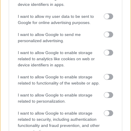
device identifiers in apps.
I want to allow my user data to be sent to
Google for online advertising purposes.
I want to allow Google to send me
A jó élmény hatására még háromszor dedikáltam a
personalized advertising.
héten, kevesebb kávé és további mézeskalácsok
I want to allow Google to enable storage
társaságában. Nagyon szeretem az olyan kisebb
related to analytics like cookies on web or
boltokat, mint a Tescóban lévő Alexandra, ahol
device identifiers in apps.
minden ott van karnyújtásnyira, de öröm volt látni a
tömeget a Nyugati téren és a Westendben is.
I want to allow Google to enable storage
related to functionality of the website or app.
I want to allow Google to enable storage
related to personalization.
I want to allow Google to enable storage
related to security, including authentication
functionality and fraud prevention, and other