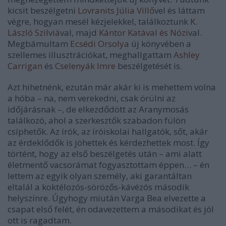
kicsit beszélgetni
Lovranits Júlia Villő
vel és láttam
végre, hogyan mesél kézjelekkel, találkoztunk
K.
László Szilviá
val, majd
Kántor Katával és Nózi
val.
Megbámultam
Ecsédi Orsolya
új könyvében a
szellemes illusztrációkat, meghallgattam
Ashley
Carrigan
és
Cselenyák Imre
beszélgetését is.
Azt hihetnénk, ezután már akár ki is mehettem volna
a hóba – na, nem verekedni, csak örülni az
időjárásnak –, de elkezdődött az Aranymosás
találkozó, ahol a szerkesztők szabadon fülön
csíphetők. Az írók, az íróiskolai hallgatók, sőt, akár
az érdeklődők is jöhettek és kérdezhettek most. Így
történt, hogy az első beszélgetés után – ami alatt
életmentő vacsorámat fogyasztottam éppen… – én
lettem az egyik olyan személy, aki garantáltan
eltalál a koktélozós-sörözős-kávézós második
helyszínre. Úgyhogy miután Varga Bea elvezette a
csapat első felét, én odavezettem a másodikat és jól
ott is ragadtam.