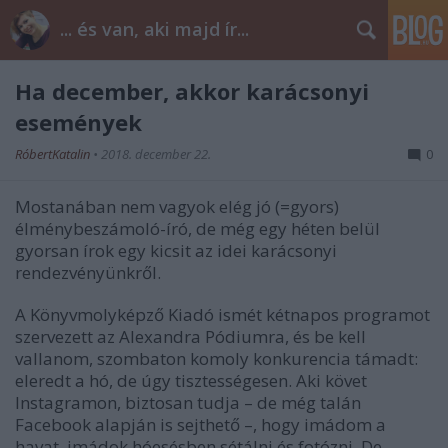
... és van, aki majd ír...
Ha december, akkor karácsonyi
események
RóbertKatalin
•
2018. december 22.
0
Mostanában nem vagyok elég jó (=gyors)
élménybeszámoló-író, de még egy héten belül
gyorsan írok egy kicsit az idei karácsonyi
rendezvényünkről.
A Könyvmolyképző Kiadó ismét kétnapos programot
szervezett az Alexandra Pódiumra, és be kell
vallanom, szombaton komoly konkurencia támadt:
eleredt a hó, de úgy tisztességesen. Aki követ
Instagramon, biztosan tudja – de még talán
Facebook alapján is sejthető –, hogy imádom a
havat, imádok hóesésben sétálni és fotózni. De