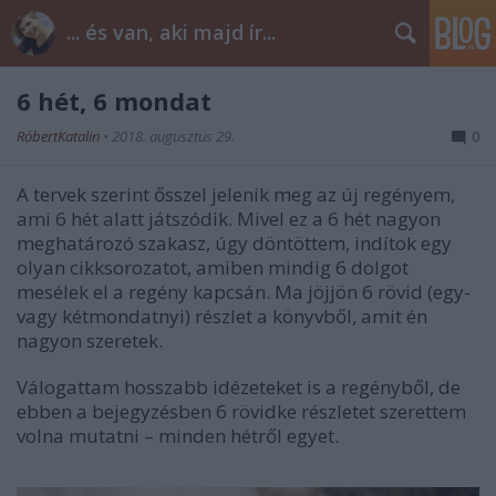
... és van, aki majd ír...
6 hét, 6 mondat
RóbertKatalin
•
2018. augusztus 29.
0
A tervek szerint ősszel jelenik meg az új regényem,
ami 6 hét alatt játszódik. Mivel ez a 6 hét nagyon
meghatározó szakasz, úgy döntöttem, indítok egy
olyan cikksorozatot, amiben mindig 6 dolgot
mesélek el a regény kapcsán. Ma jöjjön 6 rövid (egy-
vagy kétmondatnyi) részlet a könyvből, amit én
nagyon szeretek.
Válogattam hosszabb idézeteket is a regényből, de
ebben a bejegyzésben 6 rövidke részletet szerettem
volna mutatni – minden hétről egyet.