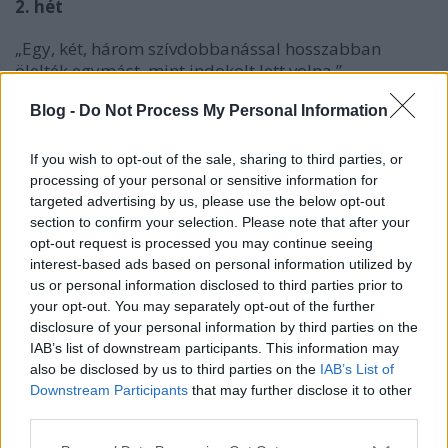
2. hét
„Egy, két, három szívdobbanással hosszabban
ölelték egymást, mint indokolt lett volna.”
Blog -
Do Not Process My Personal Information
3. hét
If you wish to opt-out of the sale, sharing to third parties, or
processing of your personal or sensitive information for
„Hány éves is vagy, huszonegy? Annyit késel meg
targeted advertising by us, please use the below opt-out
hibázol, amennyi csak belefér.”
section to confirm your selection. Please note that after your
opt-out request is processed you may continue seeing
interest-based ads based on personal information utilized by
us or personal information disclosed to third parties prior to
4. hét
your opt-out. You may separately opt-out of the further
disclosure of your personal information by third parties on the
„Legyen eszed, hát a hercegért indultál, és beérnéd a
IAB’s list of downstream participants. This information may
lovászfiúval?”
also be disclosed by us to third parties on the
IAB’s List of
Downstream Participants
that may further disclose it to other
third parties.
Please note that this website/app uses one or more Google