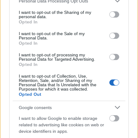
5. hét
Personal Data Processing Opt Outs
services and may gather and store information including but
not limited to your visit or usage behaviour. You may click to
I want to opt-out of the Sharing of my
„– Bocsánat. – Nelli úgy érezte, egész nap ezt
personal data.
grant or deny consent to Google and its third-party tags to
ismételgeti, és minél többször mondja el, annál
Opted In
use your data for below specified purposes in below Google
kevésbé van értéke a szónak.”
consent section.
I want to opt-out of the Sale of my
Personal Data.
Opted In
6. hét
I want to opt-out of processing my
Personal Data for Targeted Advertising.
Opted In
„Egyetlen, végtelen, ökölbeszorított pillanatként
múlt el az első felvonás.”
I want to opt-out of Collection, Use,
Retention, Sale, and/or Sharing of my
Personal Data that Is Unrelated with the
Purposes for which it was collected.
Opted Out
Google consents
I want to allow Google to enable storage
related to advertising like cookies on web or
device identifiers in apps.