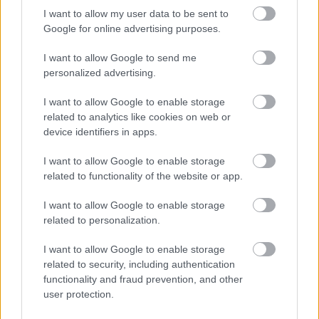
I want to allow my user data to be sent to
Google for online advertising purposes.
I want to allow Google to send me
personalized advertising.
Szeretnél még több részeltet? Kövess
a Facebook
oldalamon
, oda fel fog még kerülni néhány
I want to allow Google to enable storage
hosszabb idézet is :)
related to analytics like cookies on web or
device identifiers in apps.
I want to allow Google to enable storage
related to functionality of the website or app.
Címkék:
idézet
publikáció
kézirat
6 hét a világ
6 dolog cikkek
I want to allow Google to enable storage
related to personalization.
I want to allow Google to enable storage
Ajánlott bejegyzések:
related to security, including authentication
functionality and fraud prevention, and other
user protection.
Regényírók és a világvége